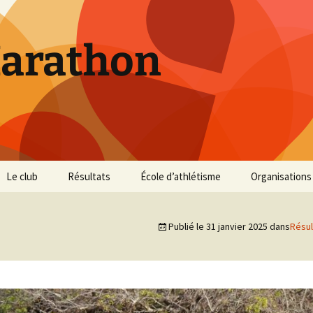
Marathon
Le club
Résultats
École d’athlétisme
Organisations
Inscriptions et Tarifs
Courses 2026
Infos Courses
Cross de Marse
Publié le
31 janvier 2025
dans
Résul
Entraînements
Courses 2025
Résultats et photos
Trail du Parc d
Collines
Règlement
Courses 2024
Entraînements et photos
Archives
Vie du club
Courses 2023