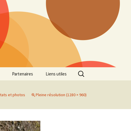
Rechercher :
Partenaires
Liens utiles
ille
Galerie photos Cross
2022
tats et photos
Pleine résolution (1280 × 960)
es 7
Galerie photos Cross
2021
Marathon de Marseille
Galerie photos Cross
2019
Régionaux de Cross