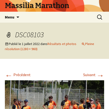
Aller
Massilia Marathon
au
contenu
Recherc
Menu
DSC08103
Publié le
1 juillet 2022
dans
Résultats et photos
Pleine
résolution (1280 × 960)
←
→
Précédent
Suivant