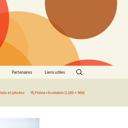
Rechercher :
Partenaires
Liens utiles
ille
Galerie photos Cross
2022
tats et photos
Pleine résolution (1280 × 960)
es 7
Galerie photos Cross
2021
Marathon de Marseille
Galerie photos Cross
2019
Régionaux de Cross