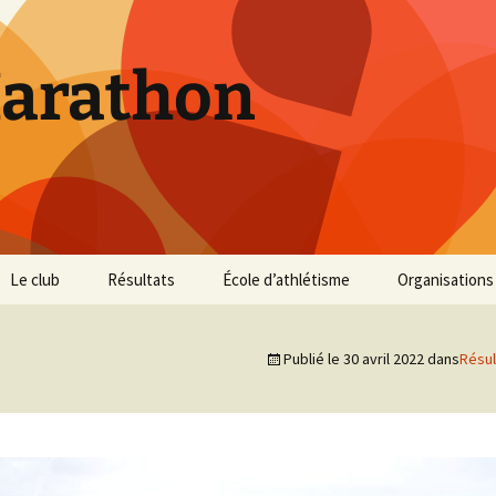
Marathon
Le club
Résultats
École d’athlétisme
Organisations
Inscriptions et Tarifs
Courses 2026
Infos Courses
Cross de Marse
Publié le
30 avril 2022
dans
Résul
Entraînements
Courses 2025
Résultats et photos
Trail du Parc d
Collines
Règlement
Courses 2024
Entraînements et photos
Archives
Vie du club
Courses 2023