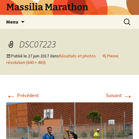
Aller
Massilia Marathon
au
contenu
Recherc
Menu
DSC07223
Publié le
27 juin 2017
dans
Résultats et photos
Pleine
résolution (640 × 480)
←
→
Précédent
Suivant