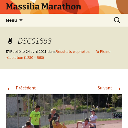
Aller
Massilia Marathon
au
contenu
Recherc
Menu
DSC01658
Publié le
24 avril 2021
dans
Résultats et photos
Pleine
résolution (1280 × 960)
←
→
Précédent
Suivant