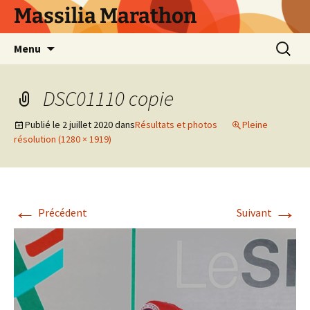
Aller
Massilia Marathon
au
contenu
Recherc
Menu
DSC01110 copie
Publié le
2 juillet 2020
dans
Résultats et photos
Pleine
résolution (1280 × 1919)
←
→
Précédent
Suivant