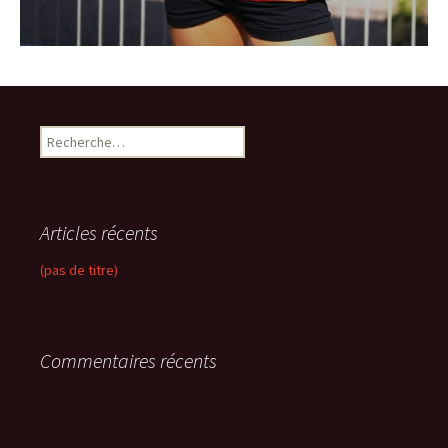
R
e
c
h
e
Articles récents
r
c
(pas de titre)
h
e
r
Commentaires récents
: