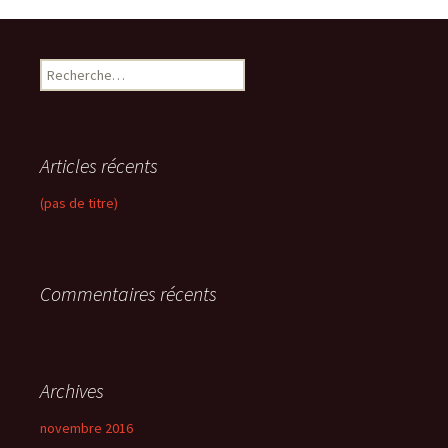
R
e
c
h
e
Articles récents
r
c
(pas de titre)
h
e
r
Commentaires récents
:
Archives
novembre 2016