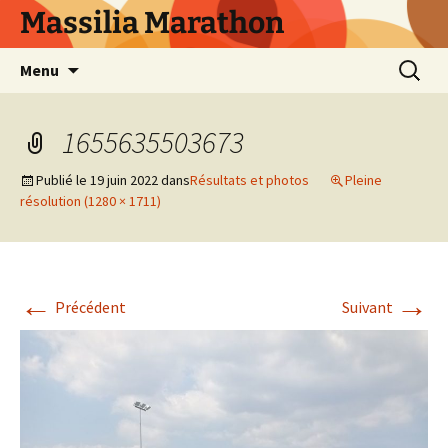
Aller
Massilia Marathon
au
contenu
Recherc
Menu
1655635503673
Publié le
19 juin 2022
dans
Résultats et photos
Pleine
résolution (1280 × 1711)
←
→
Précédent
Suivant