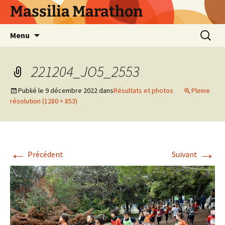
Aller
Massilia Marathon
au
contenu
Recherc
Menu
221204_JO5_2553
Publié le
9 décembre 2022
dans
Résultats et photos
Pleine
résolution (1280 × 853)
←
→
Précédent
Suivant