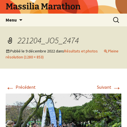
Aller
Massilia Marathon
au
contenu
Recherc
Menu
221204_JO5_2474
Publié le
9 décembre 2022
dans
Résultats et photos
Pleine
résolution (1280 × 853)
←
→
Précédent
Suivant