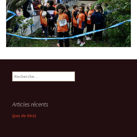
R
e
c
h
e
Articles récents
r
c
(pas de titre)
h
e
r