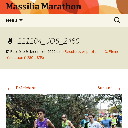
Aller
Massilia Marathon
au
contenu
Recherc
Menu
221204_JO5_2460
Publié le
9 décembre 2022
dans
Résultats et photos
Pleine
résolution (1280 × 853)
←
→
Précédent
Suivant