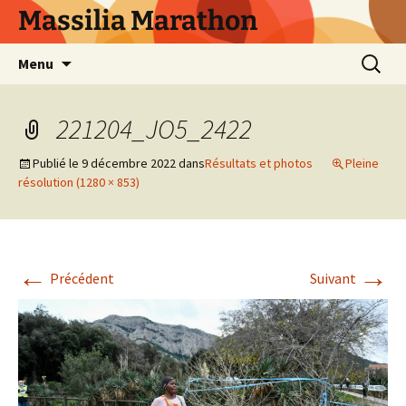
Aller
Massilia Marathon
au
contenu
Recherc
Menu
221204_JO5_2422
Publié le
9 décembre 2022
dans
Résultats et photos
Pleine
résolution (1280 × 853)
←
→
Précédent
Suivant