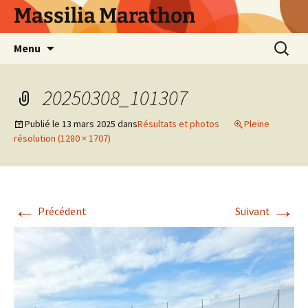
Aller
Massilia Marathon
au
contenu
Recherc
Menu
20250308_101307
Publié le
13 mars 2025
dans
Résultats et photos
Pleine
résolution (1280 × 1707)
←
→
Précédent
Suivant