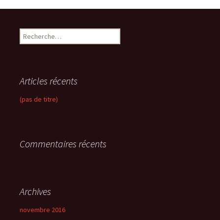
R
e
c
h
e
Articles récents
r
c
(pas de titre)
h
e
r
Commentaires récents
:
Archives
novembre 2016