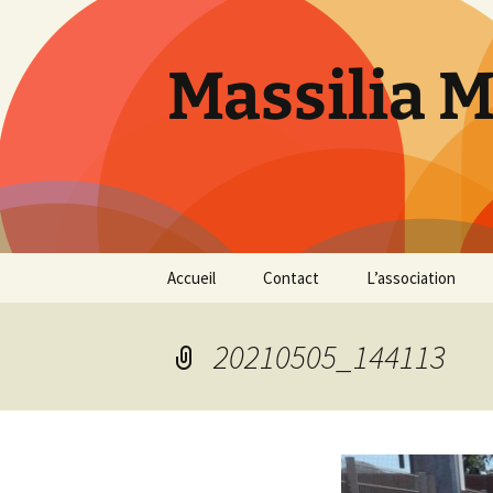
Aller
au
contenu
Massilia 
Accueil
Contact
L’association
Le bureau
20210505_144113
Les références
Présentation