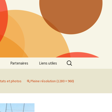
Rechercher :
Partenaires
Liens utiles
ille
Galerie photos Cross
2022
tats et photos
Pleine résolution (1280 × 960)
es 7
Galerie photos Cross
2021
Marathon de Marseille
Galerie photos Cross
2019
Régionaux de Cross