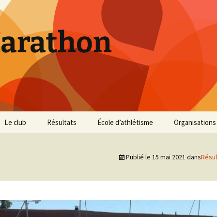
Marathon
Le club
Résultats
École d’athlétisme
Organisations
Inscriptions et Tarifs
Courses 2026
Infos Courses
Cross de Marse
Publié le
15 mai 2021
dans
Résul
Entraînements
Courses 2025
Résultats et photos
Trail du Parc d
Collines
Règlement
Courses 2024
Entraînements et photos
Archives
Vie du club
Courses 2023