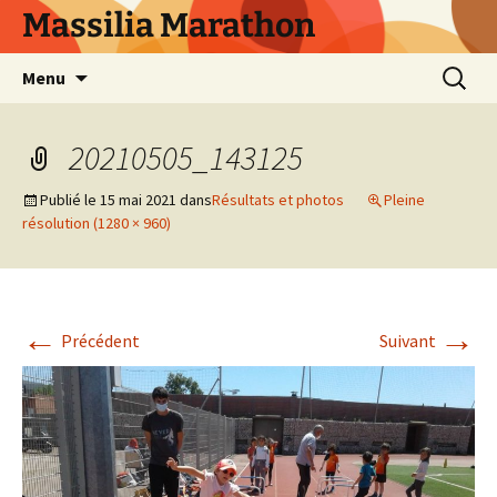
Aller
Massilia Marathon
au
contenu
Recherc
Menu
20210505_143125
Publié le
15 mai 2021
dans
Résultats et photos
Pleine
résolution (1280 × 960)
←
→
Précédent
Suivant