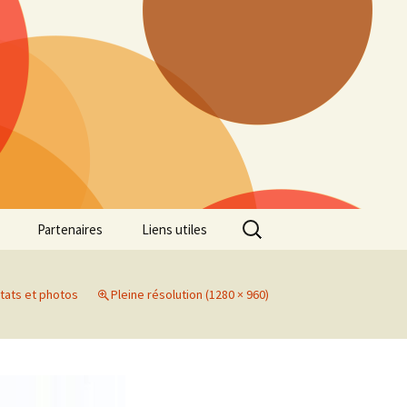
Rechercher :
Partenaires
Liens utiles
ille
Galerie photos Cross
2022
tats et photos
Pleine résolution (1280 × 960)
es 7
Galerie photos Cross
2021
Marathon de Marseille
Galerie photos Cross
2019
Régionaux de Cross