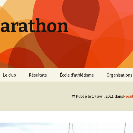
Marathon
Le club
Résultats
École d’athlétisme
Organisations
Inscriptions et Tarifs
Courses 2026
Infos Courses
Cross de Marse
Publié le
17 avril 2021
dans
Résul
Entraînements
Courses 2025
Résultats et photos
Trail du Parc d
Collines
Règlement
Courses 2024
Entraînements et photos
Archives
Vie du club
Courses 2023