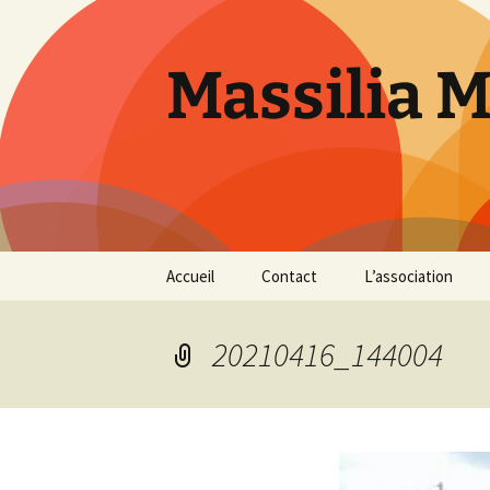
Aller
au
contenu
Massilia 
Accueil
Contact
L’association
Le bureau
20210416_144004
Les références
Présentation