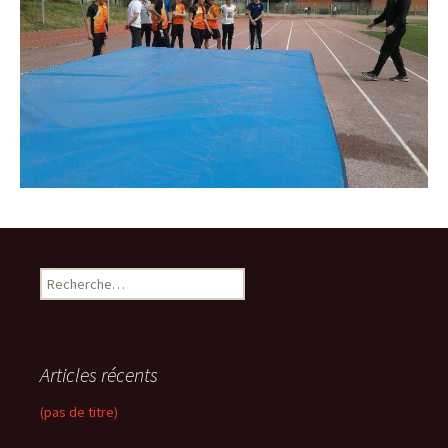
R
e
c
h
e
Articles récents
r
c
(pas de titre)
h
e