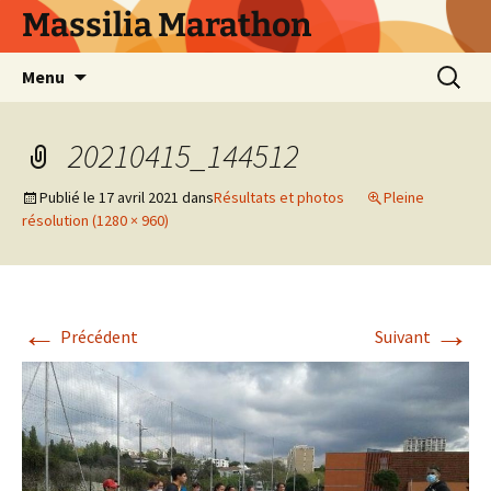
Aller
Massilia Marathon
au
contenu
Recherc
Menu
20210415_144512
Publié le
17 avril 2021
dans
Résultats et photos
Pleine
résolution (1280 × 960)
←
→
Précédent
Suivant