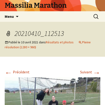
Aller
Massilia Marathon
au
contenu
Recherc
Menu
20210410_112513
Publié le
10 avril 2021
dans
Résultats et photos
Pleine
résolution (1280 × 960)
←
→
Précédent
Suivant