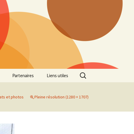
Rechercher :
Partenaires
Liens utiles
ille
Galerie photos Cross
2022
ats et photos
Pleine résolution (1280 × 1707)
es 7
Galerie photos Cross
2021
Marathon de Marseille
Galerie photos Cross
2019
Régionaux de Cross