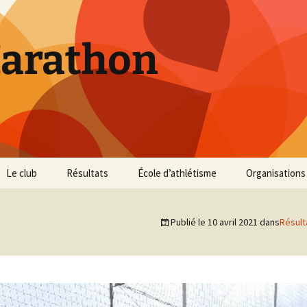
Marathon
Le club
Résultats
École d’athlétisme
Organisations
Inscriptions et Tarifs
Courses 2026
Infos Courses
Cross de Marse
Publié le
10 avril 2021
dans
Résult
Entraînements
Courses 2025
Résultats et photos
Trail du Parc d
Collines
Règlement
Courses 2024
Entraînements et photos
Archives
Vie du club
Courses 2023