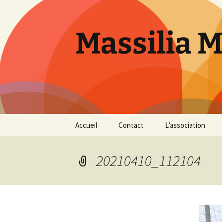
Aller
au
contenu
Massilia 
Accueil
Contact
L’association
Le bureau
20210410_112104
Les références
Présentation