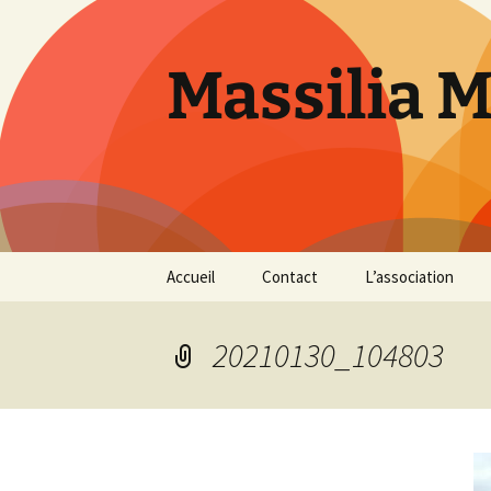
Aller
au
contenu
Massilia 
Accueil
Contact
L’association
Le bureau
20210130_104803
Les références
Présentation