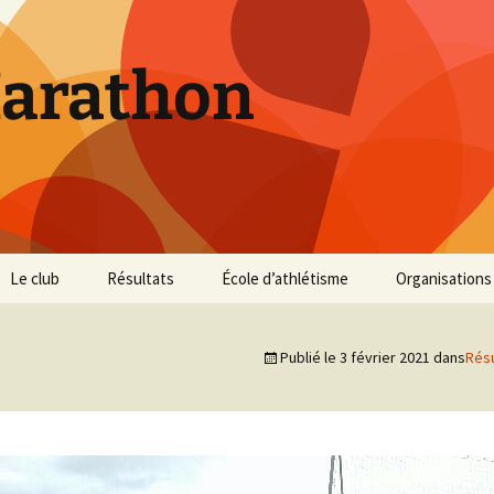
Marathon
Le club
Résultats
École d’athlétisme
Organisations
Inscriptions et Tarifs
Courses 2026
Infos Courses
Cross de Marse
Publié le
3 février 2021
dans
Résu
Entraînements
Courses 2025
Résultats et photos
Trail du Parc d
Collines
Règlement
Courses 2024
Entraînements et photos
Archives
Vie du club
Courses 2023