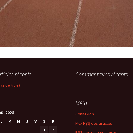
rticles récents
Commentaires récents
pas de titre)
Méta
oût 2026
Connexion
L
M
M
J
V
S
D
Flux
RSS
des articles
1
2
RSS
des commentaires