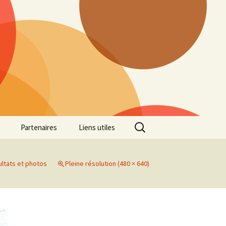
Rechercher :
Partenaires
Liens utiles
ille
Galerie photos Cross
2022
ltats et photos
Pleine résolution (480 × 640)
es 7
Galerie photos Cross
2021
Marathon de Marseille
Galerie photos Cross
2019
Régionaux de Cross