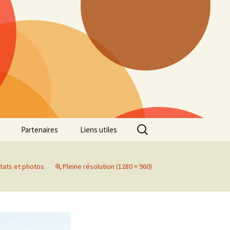
Rechercher :
Partenaires
Liens utiles
ille
Galerie photos Cross
2022
tats et photos
Pleine résolution (1280 × 960)
es 7
Galerie photos Cross
2021
Marathon de Marseille
Galerie photos Cross
2019
Régionaux de Cross