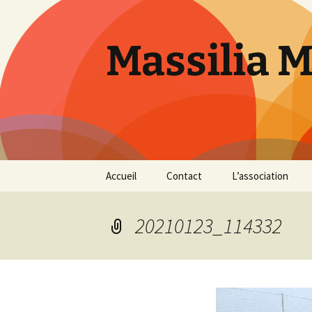
Aller
au
contenu
Massilia 
Accueil
Contact
L’association
Le bureau
20210123_114332
Les références
Présentation