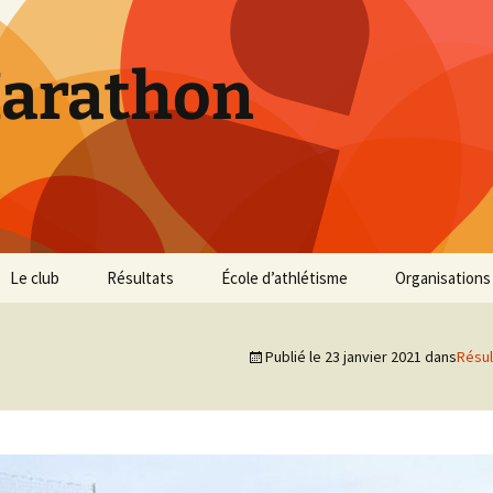
Marathon
Le club
Résultats
École d’athlétisme
Organisations
Inscriptions et Tarifs
Courses 2026
Infos Courses
Cross de Marse
Publié le
23 janvier 2021
dans
Résul
Entraînements
Courses 2025
Résultats et photos
Trail du Parc d
Collines
Règlement
Courses 2024
Entraînements et photos
Archives
Vie du club
Courses 2023