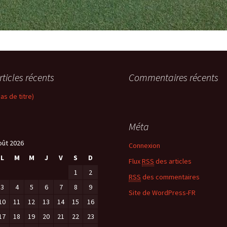
rticles récents
Commentaires récents
pas de titre)
Méta
oût 2026
Connexion
L
M
M
J
V
S
D
Flux
RSS
des articles
1
2
RSS
des commentaires
3
4
5
6
7
8
9
Site de WordPress-FR
10
11
12
13
14
15
16
17
18
19
20
21
22
23