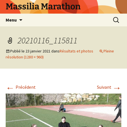
Aller
Massilia Marathon
au
contenu
Recherc
Menu
20210116_115811
Publié le
23 janvier 2021
dans
Résultats et photos
Pleine
résolution (1280 × 960)
←
→
Précédent
Suivant