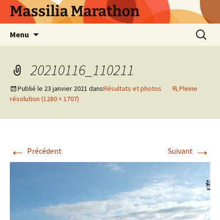
Aller
Massilia Marathon
au
contenu
Recherc
Menu
20210116_110211
Publié le
23 janvier 2021
dans
Résultats et photos
Pleine
résolution (1280 × 1707)
←
→
Précédent
Suivant