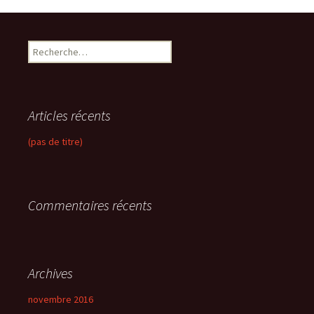
R
e
c
h
e
Articles récents
r
c
(pas de titre)
h
e
r
Commentaires récents
:
Archives
novembre 2016