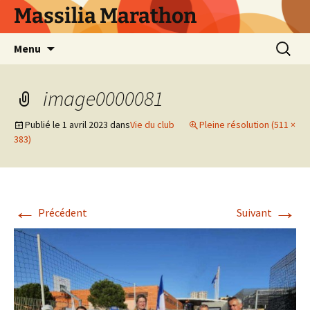
Aller
Massilia Marathon
au
contenu
Recherc
Menu
image0000081
Publié le
1 avril 2023
dans
Vie du club
Pleine résolution (511 ×
383)
←
→
Précédent
Suivant