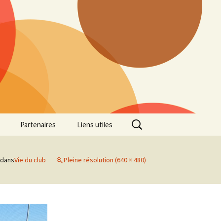
Rechercher :
Partenaires
Liens utiles
ille
Galerie photos Cross
2022
dans
Vie du club
Pleine résolution (640 × 480)
es 7
Galerie photos Cross
2021
Marathon de Marseille
Galerie photos Cross
2019
Régionaux de Cross