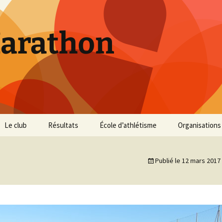
Marathon
Le club
Résultats
École d’athlétisme
Organisations
Inscriptions et Tarifs
Courses 2026
Infos Courses
Cross de Marse
Publié le
12 mars 2017
Entraînements
Courses 2025
Résultats et photos
Trail du Parc d
Collines
Règlement
Courses 2024
Entraînements et photos
Archives
Vie du club
Courses 2023