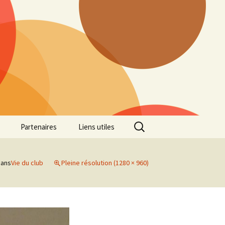
Rechercher :
Partenaires
Liens utiles
ille
Galerie photos Cross
2022
ans
Vie du club
Pleine résolution (1280 × 960)
es 7
Galerie photos Cross
2021
Marathon de Marseille
Galerie photos Cross
2019
Régionaux de Cross