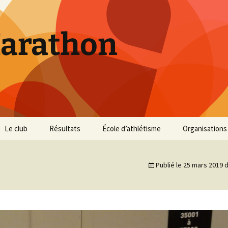
Marathon
Le club
Résultats
École d’athlétisme
Organisations
Inscriptions et Tarifs
Courses 2026
Infos Courses
Cross de Marse
Publié le
25 mars 2019
d
Entraînements
Courses 2025
Résultats et photos
Trail du Parc d
Collines
Règlement
Courses 2024
Entraînements et photos
Archives
Vie du club
Courses 2023