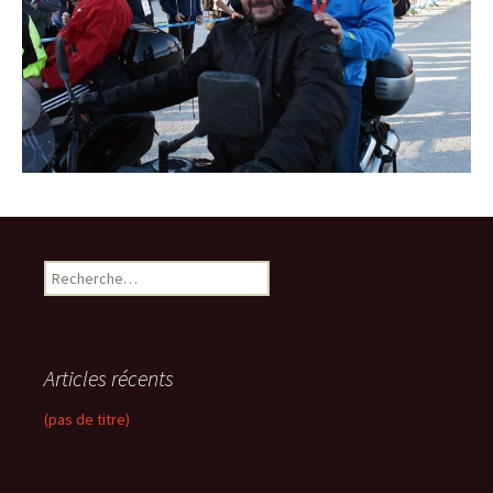
R
e
c
h
e
Articles récents
r
c
(pas de titre)
h
e
r