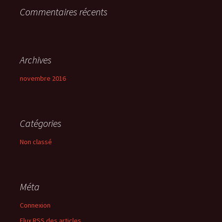
Commentaires récents
:
Archives
novembre 2016
Catégories
Non classé
Méta
Connexion
Flux
RSS
des articles