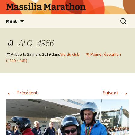
Aller
Massilia Marathon
au
contenu
Recherc
Menu
ALO_4966
Publié le
25 mars 2019
dans
Vie du club
Pleine résolution
(1280 × 861)
←
→
Précédent
Suivant