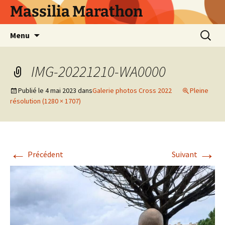
Aller
Massilia Marathon
au
contenu
Recherc
Menu
IMG-20221210-WA0000
Publié le
4 mai 2023
dans
Galerie photos Cross 2022
Pleine
résolution (1280 × 1707)
←
→
Précédent
Suivant