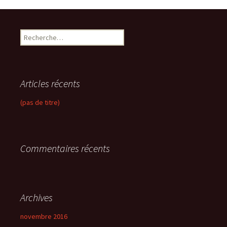
R
e
c
h
e
Articles récents
r
c
(pas de titre)
h
e
r
Commentaires récents
:
Archives
novembre 2016