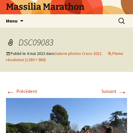
Aller
Massilia Marathon
au
contenu
Recherc
Menu
DSC09083
Publié le
4 mai 2023
dans
Galerie photos Cross 2022
Pleine
résolution (1280 × 960)
←
→
Précédent
Suivant