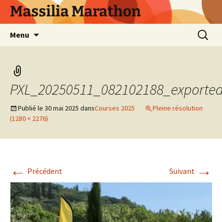
Aller
Massilia Marathon
au
contenu
Recherc
Menu
PXL_20250511_082102188_exporte
Publié le
30 mai 2025
dans
Courses 2025
Pleine résolution
(1280 × 2276)
←
→
Précédent
Suivant