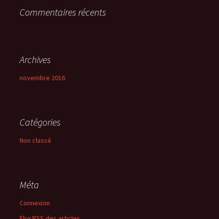
Commentaires récents
:
Archives
novembre 2016
Catégories
Non classé
Méta
Connexion
Flux
RSS
des articles