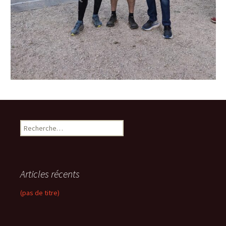
R
e
c
h
e
Articles récents
r
c
(pas de titre)
h
e
r