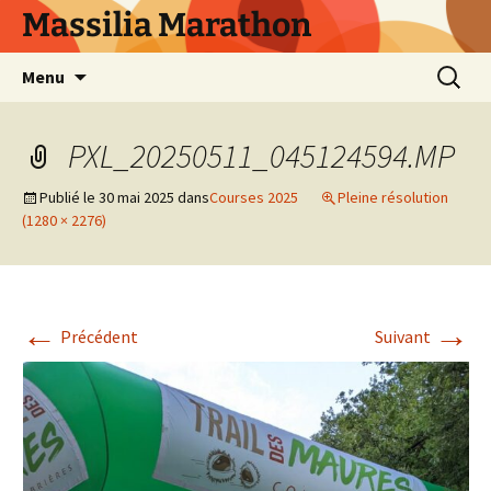
Aller
Massilia Marathon
au
contenu
Recherc
Menu
PXL_20250511_045124594.MP
Publié le
30 mai 2025
dans
Courses 2025
Pleine résolution
(1280 × 2276)
←
→
Précédent
Suivant