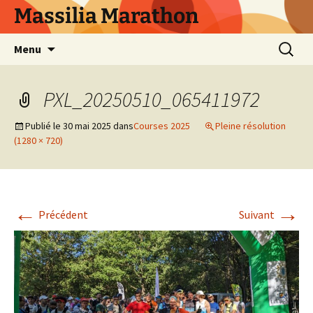
Aller
Massilia Marathon
au
contenu
Recherc
Menu
PXL_20250510_065411972
Publié le
30 mai 2025
dans
Courses 2025
Pleine résolution
(1280 × 720)
←
→
Précédent
Suivant