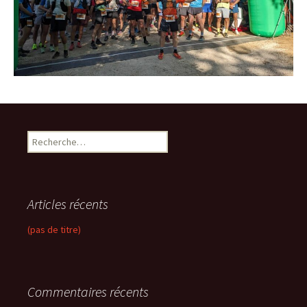
R
e
c
h
e
Articles récents
r
c
(pas de titre)
h
e
r
Commentaires récents
: