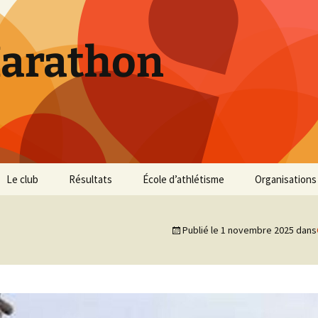
Marathon
Le club
Résultats
École d’athlétisme
Organisations
Inscriptions et Tarifs
Courses 2026
Infos Courses
Cross de Marse
Publié le
1 novembre 2025
dans
Entraînements
Courses 2025
Résultats et photos
Trail du Parc d
Collines
Règlement
Courses 2024
Entraînements et photos
Archives
Vie du club
Courses 2023