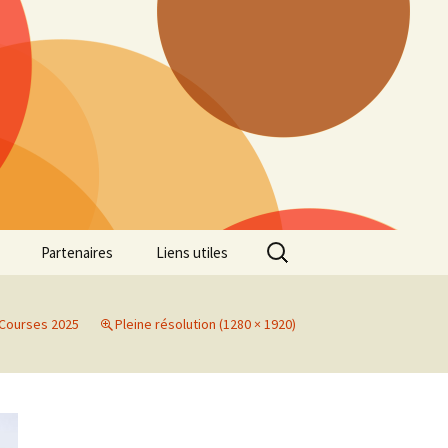
Rechercher :
Partenaires
Liens utiles
ille
Galerie photos Cross
2022
Courses 2025
Pleine résolution (1280 × 1920)
es 7
Galerie photos Cross
2021
Marathon de Marseille
Galerie photos Cross
2019
Régionaux de Cross