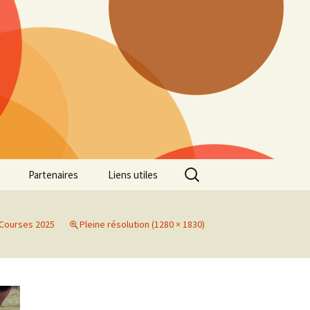
Rechercher :
Partenaires
Liens utiles
ille
Galerie photos Cross
2022
Courses 2025
Pleine résolution (1280 × 1830)
es 7
Galerie photos Cross
2021
Marathon de Marseille
Galerie photos Cross
2019
Régionaux de Cross