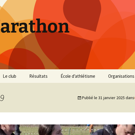
Marathon
Le club
Résultats
École d’athlétisme
Organisations
Inscriptions et Tarifs
Courses 2026
Infos Courses
Cross de Marse
9
Publié le
31 janvier 2025
dans
Entraînements
Courses 2025
Résultats et photos
Trail du Parc d
Collines
Règlement
Courses 2024
Entraînements et photos
Archives
Vie du club
Courses 2023