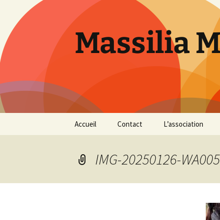
Aller
au
contenu
Massilia 
Accueil
Contact
L’association
Le bureau
IMG-20250126-WA005
Les références
Présentation