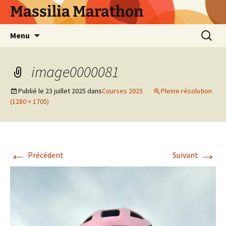
Aller
Massilia Marathon
au
contenu
Recherc
Menu
image0000081
Publié le
23 juillet 2025
dans
Courses 2025
Pleine résolution
(1280 × 1705)
←
→
Précédent
Suivant