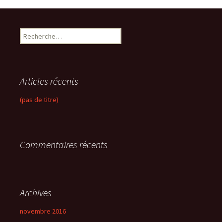
R
e
c
h
e
Articles récents
r
c
(pas de titre)
h
e
r
Commentaires récents
:
Archives
novembre 2016