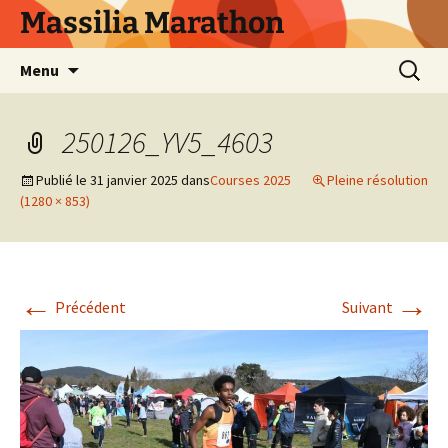
Aller
Massilia Marathon
au
contenu
Recherc
Menu
250126_YV5_4603
Publié le
31 janvier 2025
dans
Courses 2025
Pleine résolution
(1280 × 853)
←
→
Précédent
Suivant