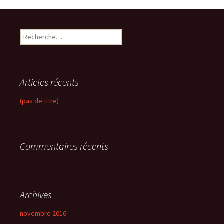
R
e
c
h
e
Articles récents
r
c
(pas de titre)
h
e
r
Commentaires récents
:
Archives
novembre 2016