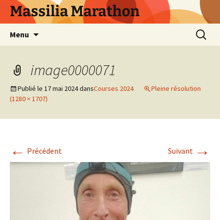
Aller
Massilia Marathon
au
contenu
Recherc
Menu
image0000071
Publié le
17 mai 2024
dans
Courses 2024
Pleine résolution
(1280 × 1707)
←
→
Précédent
Suivant