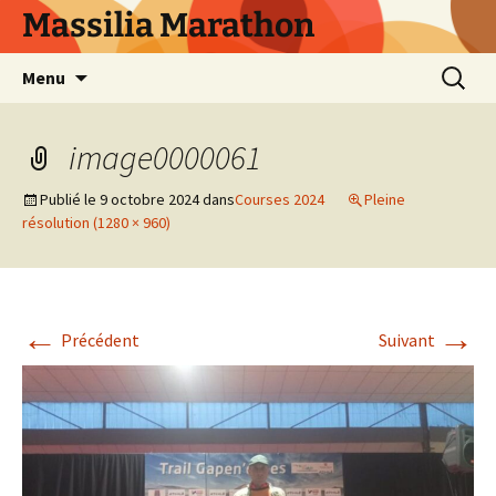
Aller
Massilia Marathon
au
contenu
Recherc
Menu
image0000061
Publié le
9 octobre 2024
dans
Courses 2024
Pleine
résolution (1280 × 960)
←
→
Précédent
Suivant