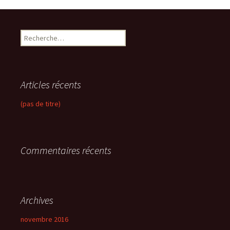
R
e
c
h
e
Articles récents
r
c
(pas de titre)
h
e
r
Commentaires récents
:
Archives
novembre 2016