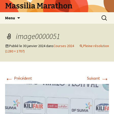
Aller
Massilia Marathon
au
contenu
Recherc
Menu
image0000051
Publié le
30 janvier 2024
dans
Courses 2024
Pleine résolution
(1280 × 1707)
←
→
Précédent
Suivant