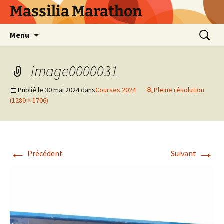
Aller
Massilia Marathon
au
contenu
Recherc
Menu
image0000031
Publié le
30 mai 2024
dans
Courses 2024
Pleine résolution
(1280 × 1706)
←
→
Précédent
Suivant