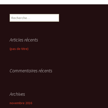
R
e
c
h
e
Articles récents
r
c
(pas de titre)
h
e
r
Commentaires récents
:
Archives
novembre 2016