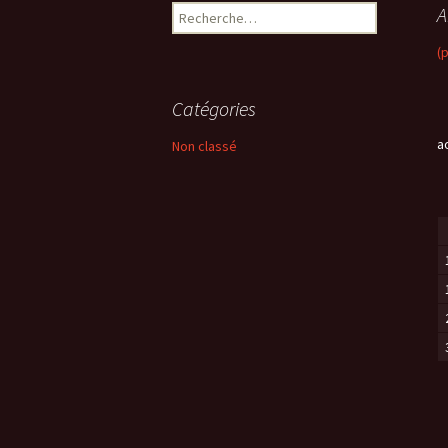
A
R
e
(
c
h
e
Catégories
r
c
a
Non classé
h
e
r
: