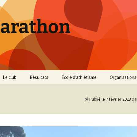
Marathon
Le club
Résultats
École d’athlétisme
Organisations
Inscriptions et Tarifs
Courses 2026
Infos Courses
Cross de Marse
Publié le
7 février 2023
da
Entraînements
Courses 2025
Résultats et photos
Trail du Parc d
Collines
Règlement
Courses 2024
Entraînements et photos
Archives
Vie du club
Courses 2023