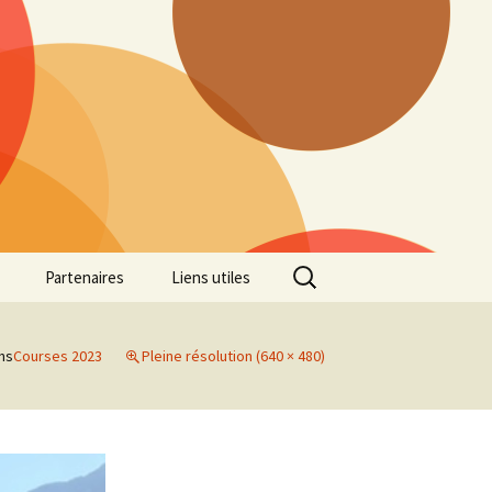
Rechercher :
Partenaires
Liens utiles
ille
Galerie photos Cross
2022
ns
Courses 2023
Pleine résolution (640 × 480)
es 7
Galerie photos Cross
2021
Marathon de Marseille
Galerie photos Cross
2019
Régionaux de Cross