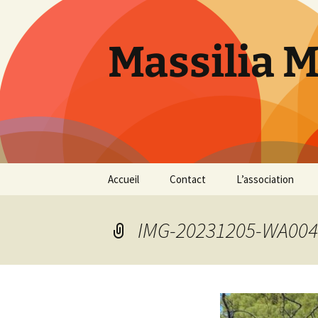
Aller
au
contenu
Massilia 
Accueil
Contact
L’association
Le bureau
IMG-20231205-WA004
Les références
Présentation