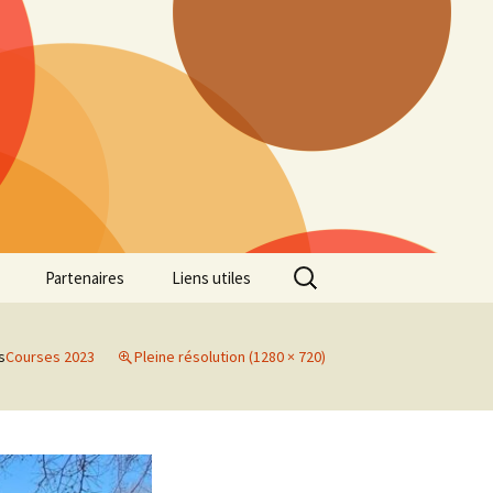
Rechercher :
Partenaires
Liens utiles
ille
Galerie photos Cross
2022
s
Courses 2023
Pleine résolution (1280 × 720)
es 7
Galerie photos Cross
2021
Marathon de Marseille
Galerie photos Cross
2019
Régionaux de Cross