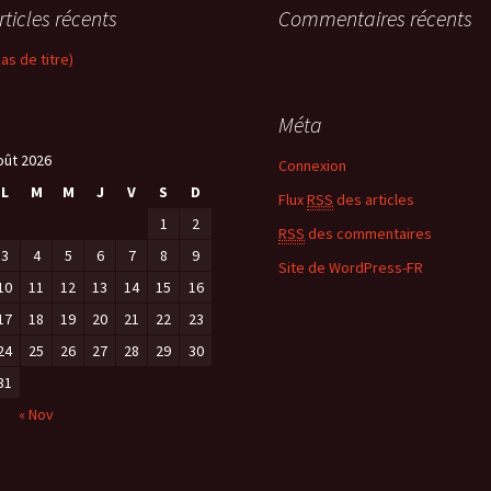
rticles récents
Commentaires récents
pas de titre)
Méta
oût 2026
Connexion
L
M
M
J
V
S
D
Flux
RSS
des articles
1
2
RSS
des commentaires
3
4
5
6
7
8
9
Site de WordPress-FR
10
11
12
13
14
15
16
17
18
19
20
21
22
23
24
25
26
27
28
29
30
31
« Nov