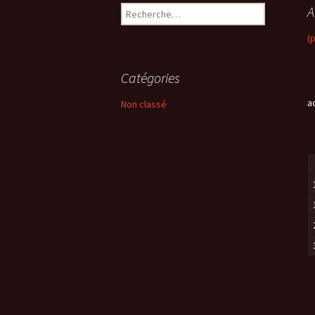
A
R
e
(
c
h
e
Catégories
r
c
a
Non classé
h
e
r
: