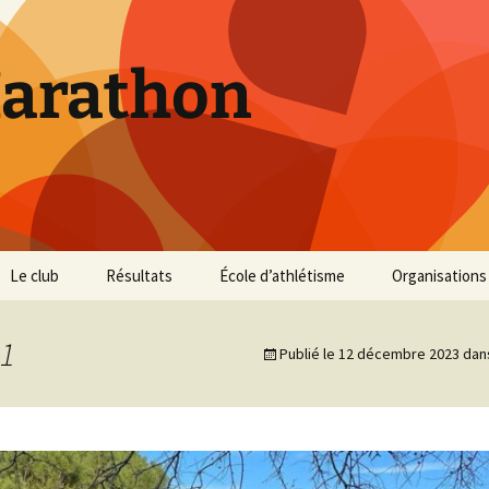
Marathon
Le club
Résultats
École d’athlétisme
Organisations
Inscriptions et Tarifs
Courses 2026
Infos Courses
Cross de Marse
1
Publié le
12 décembre 2023
dan
Entraînements
Courses 2025
Résultats et photos
Trail du Parc d
Collines
Règlement
Courses 2024
Entraînements et photos
Archives
Vie du club
Courses 2023