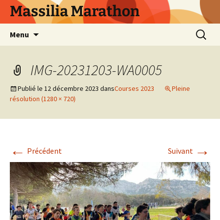
Aller
Massilia Marathon
au
contenu
Recherc
Menu
IMG-20231203-WA0005
Publié le
12 décembre 2023
dans
Courses 2023
Pleine
résolution (1280 × 720)
←
→
Précédent
Suivant