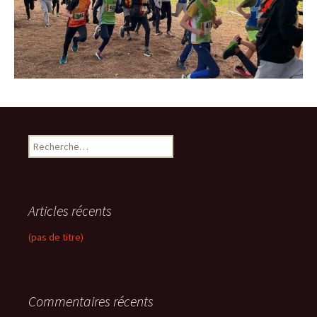
R
e
c
h
e
Articles récents
r
c
(pas de titre)
h
e
r
Commentaires récents
: