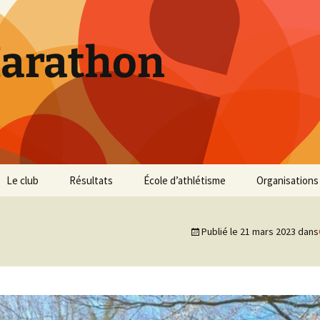
Marathon
Le club
Résultats
École d’athlétisme
Organisations
Inscriptions et Tarifs
Courses 2026
Infos Courses
Cross de Marse
Publié le
21 mars 2023
dans
Entraînements
Courses 2025
Résultats et photos
Trail du Parc d
Collines
Règlement
Courses 2024
Entraînements et photos
Archives
Vie du club
Courses 2023