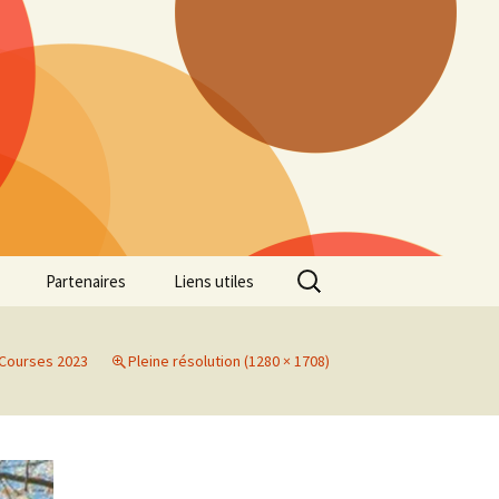
Rechercher :
Partenaires
Liens utiles
ille
Galerie photos Cross
2022
Courses 2023
Pleine résolution (1280 × 1708)
es 7
Galerie photos Cross
2021
Marathon de Marseille
Galerie photos Cross
2019
Régionaux de Cross