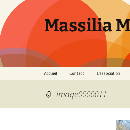
Aller
au
contenu
Massilia 
Accueil
Contact
L’association
Le bureau
image0000011
Les références
Présentation