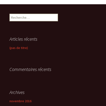
R
e
c
h
e
Articles récents
r
c
(pas de titre)
h
e
r
Commentaires récents
:
Archives
novembre 2016