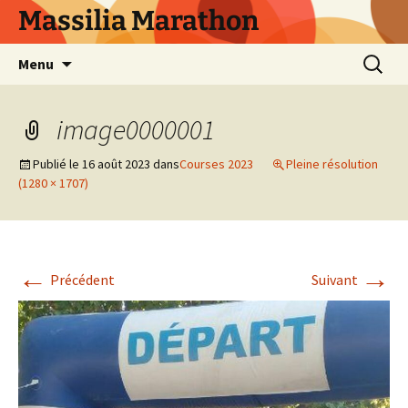
Aller
Massilia Marathon
au
contenu
Recherc
Menu
image0000001
Publié le
16 août 2023
dans
Courses 2023
Pleine résolution
(1280 × 1707)
←
→
Précédent
Suivant