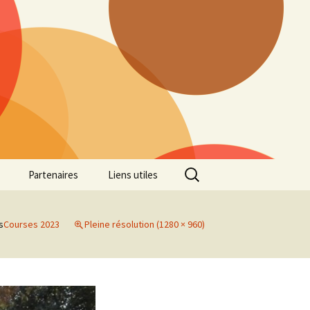
Rechercher :
Partenaires
Liens utiles
ille
Galerie photos Cross
2022
s
Courses 2023
Pleine résolution (1280 × 960)
es 7
Galerie photos Cross
2021
Marathon de Marseille
Galerie photos Cross
2019
Régionaux de Cross