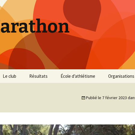
Marathon
Le club
Résultats
École d’athlétisme
Organisations
Inscriptions et Tarifs
Courses 2026
Infos Courses
Cross de Marse
Publié le
7 février 2023
dan
Entraînements
Courses 2025
Résultats et photos
Trail du Parc d
Collines
Règlement
Courses 2024
Entraînements et photos
Archives
Vie du club
Courses 2023