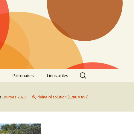
Rechercher :
Partenaires
Liens utiles
ille
Galerie photos Cross
2022
s
Courses 2023
Pleine résolution (1280 × 853)
es 7
Galerie photos Cross
2021
Marathon de Marseille
Galerie photos Cross
2019
Régionaux de Cross