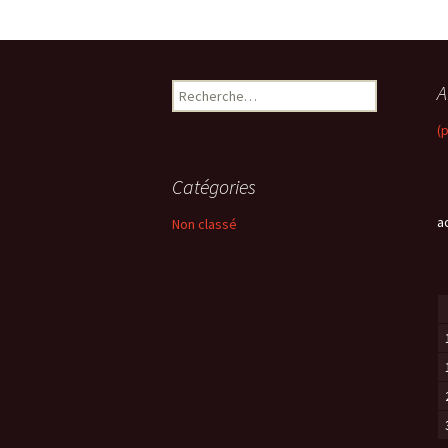
A
R
e
(
c
h
e
Catégories
r
c
a
Non classé
h
e
r
: