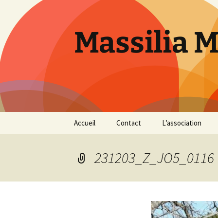
Aller
au
contenu
Massilia 
Accueil
Contact
L’association
Le bureau
231203_Z_JO5_0116
Les références
Présentation