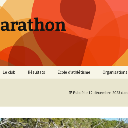
Marathon
Le club
Résultats
École d’athlétisme
Organisations
Inscriptions et Tarifs
Courses 2026
Infos Courses
Cross de Marse
Publié le
12 décembre 2023
dan
Entraînements
Courses 2025
Résultats et photos
Trail du Parc d
Collines
Règlement
Courses 2024
Entraînements et photos
Archives
Vie du club
Courses 2023