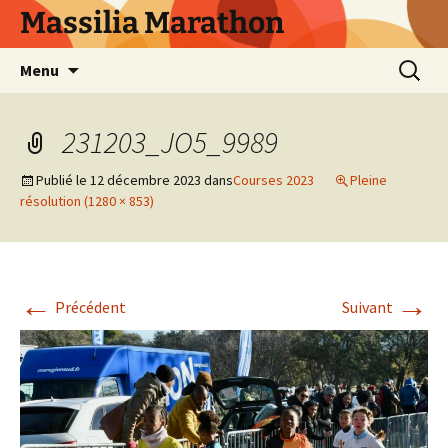
Aller
Massilia Marathon
au
contenu
Recherc
Menu
231203_JO5_9989
Publié le
12 décembre 2023
dans
Courses 2023
Pleine
résolution (1280 × 853)
←
→
Précédent
Suivant