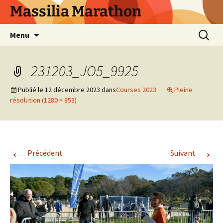
Aller
Massilia Marathon
au
contenu
Recherc
Menu
231203_JO5_9925
Publié le
12 décembre 2023
dans
Courses 2023
Pleine
résolution (1280 × 853)
←
→
Précédent
Suivant