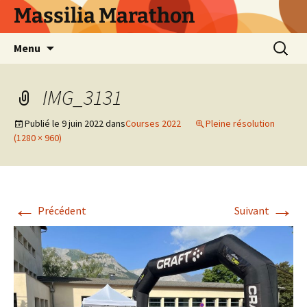
Aller
Massilia Marathon
au
contenu
Recherc
Menu
IMG_3131
Publié le
9 juin 2022
dans
Courses 2022
Pleine résolution
(1280 × 960)
←
→
Précédent
Suivant