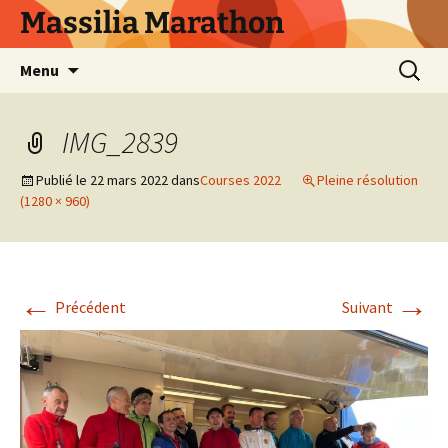
Aller
Massilia Marathon
au
contenu
Recherc
Menu
IMG_2839
Publié le
22 mars 2022
dans
Courses 2022
Pleine résolution
(1280 × 960)
←
→
Précédent
Suivant